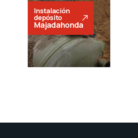
Instalación
depósito
Majadahonda